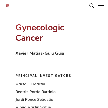
Gynecologic
Hit enter to search or ESC to close
Cancer
Xavier Matias-Guiu Guia
PRINCIPAL INVESTIGATORS
Marta Gil Martin
Beatriz Pardo Burdalo
Jordi Ponce Sebastia
Mireia Martin Satue