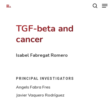
TGF-beta and
Hit enter to search or ESC to close
cancer
Isabel Fabregat Romero
PRINCIPAL INVESTIGATORS
Angels Fabra Fres
Javier Vaquero Rodríguez